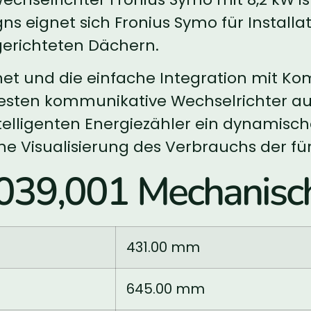
gns eignet sich Fronius Symo für Instal
gerichteten Dächern.
net und die einfache Integration mit K
esten kommunikative Wechselrichter au
 intelligenten Energiezähler ein dynami
ne Visualisierung des Verbrauchs der fü
039,001 Mechanisc
431.00 mm
645.00 mm