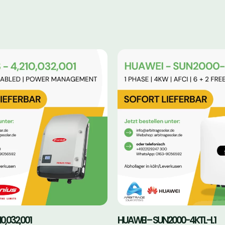
0,032,001
HUAWEI – SUN2000-4KTL-L1