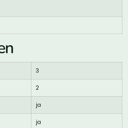
en
3
2
ja
ja