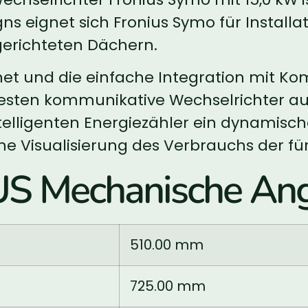
gns eignet sich Fronius Symo für Instal
gerichteten Dächern.
net und die einfache Integration mit K
esten kommunikative Wechselrichter au
 intelligenten Energiezähler ein dynami
ne Visualisierung des Verbrauchs der fü
US Mechanische An
510.00 mm
725.00 mm