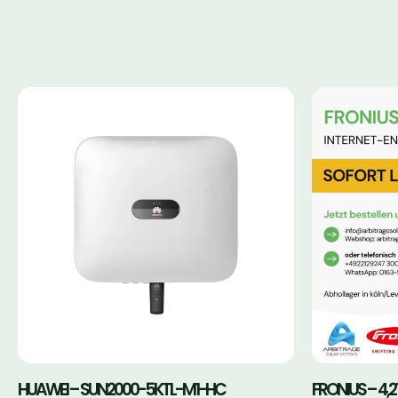
HUAWEI – SUN2000-5KTL-M1-HC
FRONIUS – 4,2