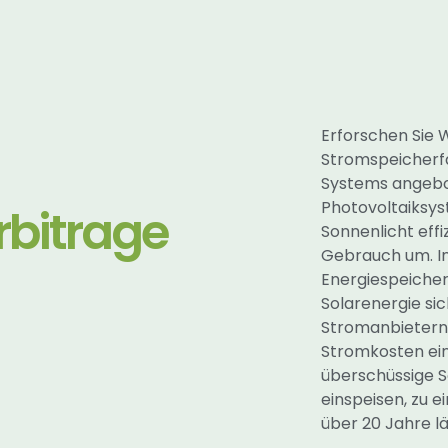
Erforschen Sie
Stromspeicherfäh
Systems angebot
Photovoltaiksys
rbitrage
Sonnenlicht effiz
Gebrauch um. I
Energiespeicherl
Solarenergie si
Stromanbietern 
Stromkosten ein
überschüssige So
einspeisen, zu 
über 20 Jahre lä