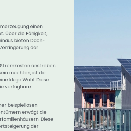
romerzeugung einen
. Über die Fähigkeit,
 hinaus bieten Dach-
Verringerung der
en Stromkosten anstreben
ein möchten, ist die
eine kluge Wahl. Diese
ie verfügbare
er beispiellosen
gentümern erwägt die
rfamilienhäusern. Diese
ertsteigerung der