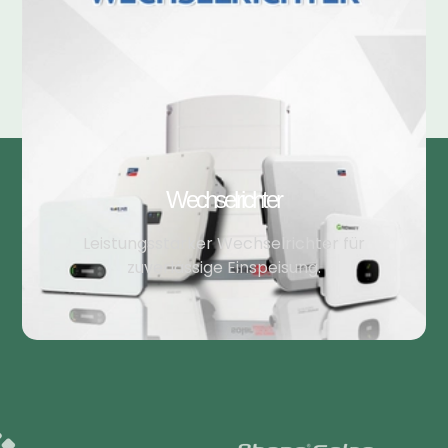
Wechselrichter
Leistungsstarker Wechselrichter für
zuverlässige Einspeisung.