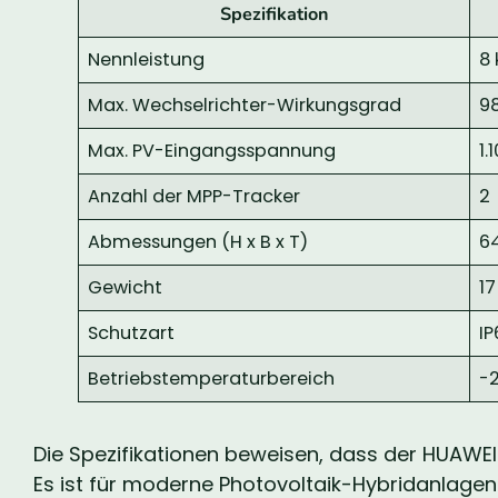
Spezifikation
Nennleistung
8
Max. Wechselrichter-Wirkungsgrad
9
Max. PV-Eingangsspannung
1.
Anzahl der MPP-Tracker
2
Abmessungen (H x B x T)
6
Gewicht
17
Schutzart
IP
Betriebstemperaturbereich
-
Die Spezifikationen beweisen, dass der HUAWEI
Es ist für moderne Photovoltaik-Hybridanlagen