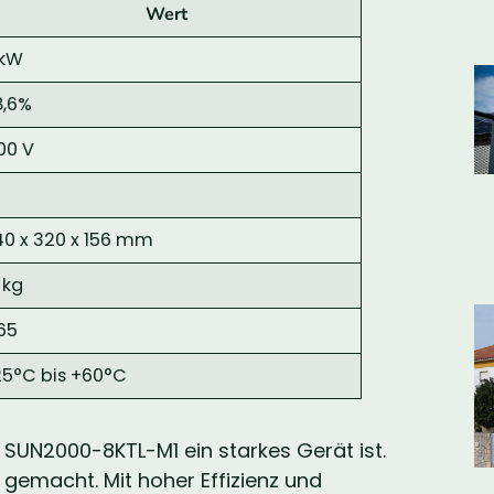
Wert
 kW
8,6%
100 V
40 x 320 x 156 mm
 kg
65
25°C bis +60°C
 SUN2000-8KTL-M1 ein starkes Gerät ist.
 gemacht. Mit hoher Effizienz und