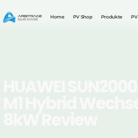
Home
PV Shop
Produkte
PV
HUAWEI SUN2000
M1 Hybrid Wechse
8kW Review