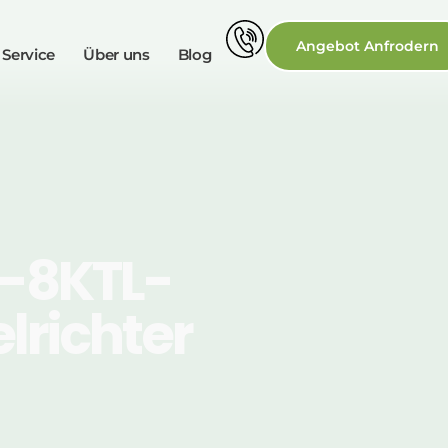
Angebot Anfrodern
 Service
Über uns
Blog
-8KTL-
lrichter