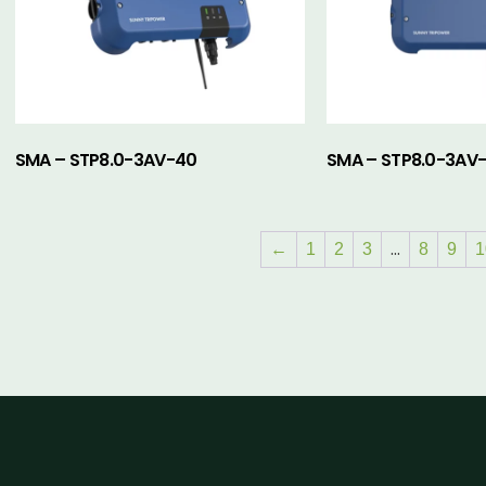
SMA – STP8.0-3AV-40
SMA – STP8.0-3AV
…
←
1
2
3
8
9
1