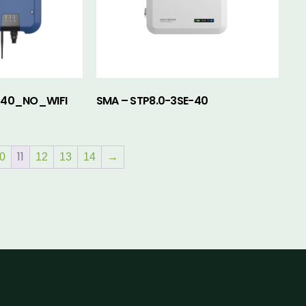
-40_NO_WIFI
SMA – STP8.0-3SE-40
11
0
12
13
14
→