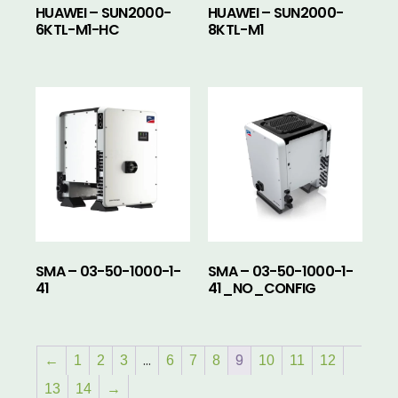
HUAWEI – SUN2000-
HUAWEI – SUN2000-
6KTL-M1-HC
8KTL-M1
SMA – 03-50-1000-1-
SMA – 03-50-1000-1-
41
41_NO_CONFIG
…
9
←
1
2
3
6
7
8
10
11
12
13
14
→