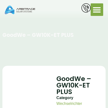
PV Servi
GoodWe – GW10K-ET PLUS
GoodWe –
GW10K-ET
PLUS
Category
Wechselrichter