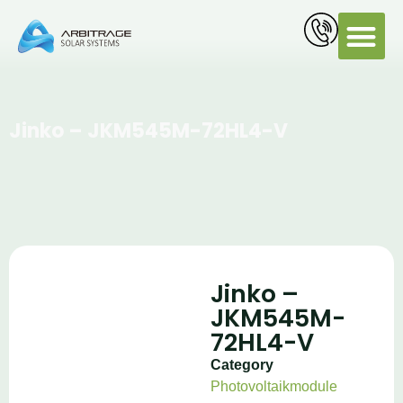
PV Servi
Jinko – JKM545M-72HL4-V
Jinko –
JKM545M-
72HL4-V
Category
Photovoltaikmodule