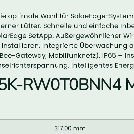
 die optimale Wahl für SolaeEdge-Syste
erner Lüfter. Schnelle und einfache In
olarEdge SetApp. Außergewöhnlicher Wir
 zu installieren. Integrierte Überwachun
gBee-Gateway, Mobilfunknetz). IP65 – In
selrichterspannung. Intelligentes En
2.5K-RW0T0BNN4 M
317.00 mm