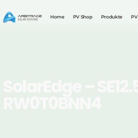
Home
PV Shop
Produkte
PV
SolarEdge – SE12.
RW0T0BNN4