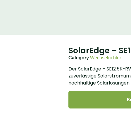
SolarEdge – S
Category
Wechselrichter
Der SolarEdge – SE12.5K-RW
zuverlässige Solarstromum
nachhaltige Solarlösungen 
B