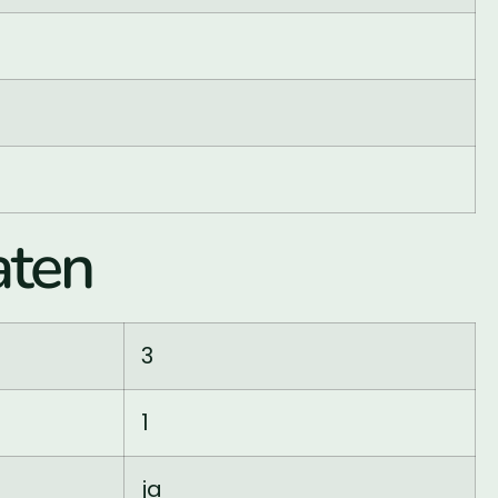
ten
3
1
ja