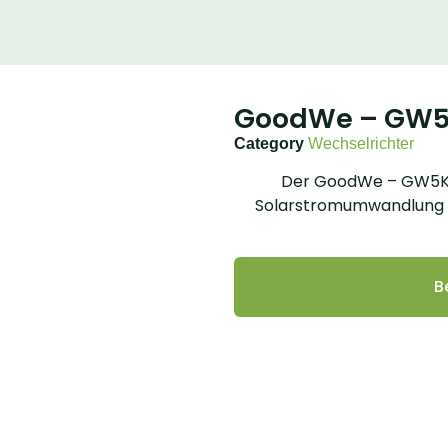
GoodWe – GW5
Category
Wechselrichter
Der GoodWe – GW5K-BT
Solarstromumwandlung f
B