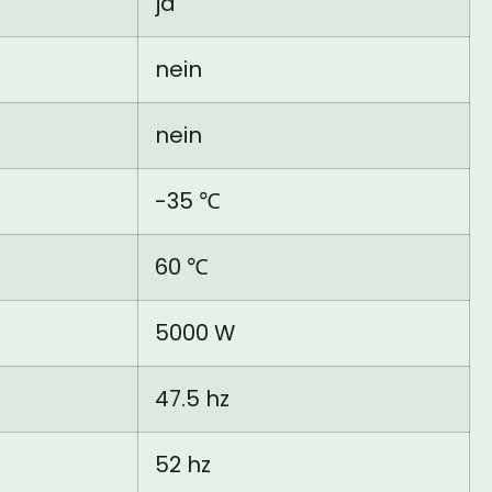
ja
nein
nein
-35 ℃
60 ℃
5000 W
47.5 hz
52 hz