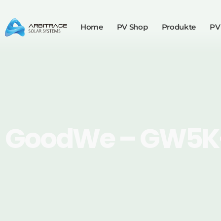
Home
PV Shop
Produkte
PV
GoodWe – GW5K