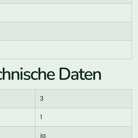
nische Daten
3
1
ja