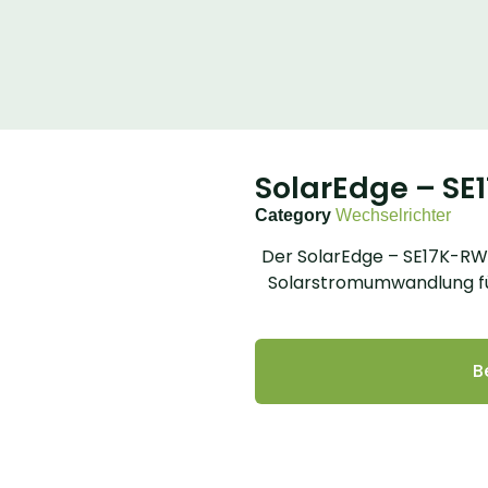
SolarEdge – S
Category
Wechselrichter
Der SolarEdge – SE17K-RW0
Solarstromumwandlung fü
B