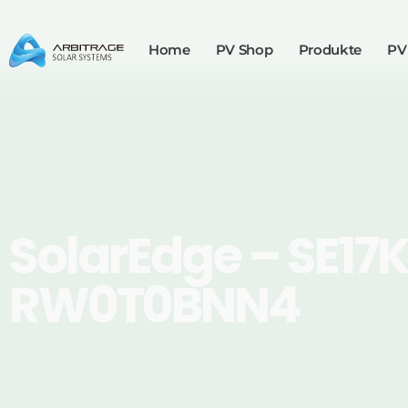
Home
PV Shop
Produkte
PV
SolarEdge – SE17
RW0T0BNN4