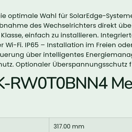
 die optimale Wahl für SolarEdge-Syste
iebnahme des Wechselrichters direkt üb
r Klasse, einfach zu installieren. Integ
 Wi-Fi. IP65 – Installation im Freien 
teuerung über intelligentes Energieman
hutz. Optionaler Überspannungsschutz f
7K-RW0T0BNN4 Mec
317.00 mm