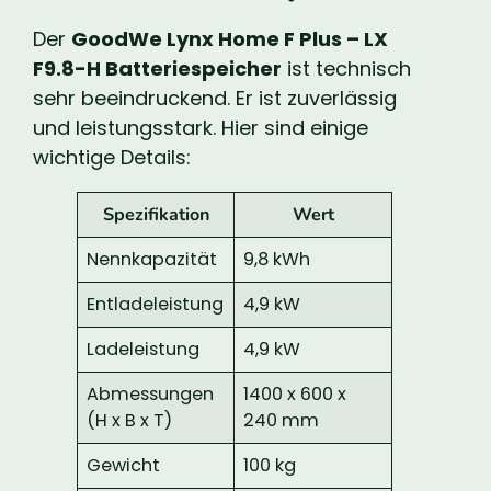
Der
GoodWe Lynx Home F Plus – LX
F9.8-H Batteriespeicher
ist technisch
sehr beeindruckend. Er ist zuverlässig
und leistungsstark. Hier sind einige
wichtige Details:
Spezifikation
Wert
Nennkapazität
9,8 kWh
Entladeleistung
4,9 kW
Ladeleistung
4,9 kW
Abmessungen
1400 x 600 x
(H x B x T)
240 mm
Gewicht
100 kg