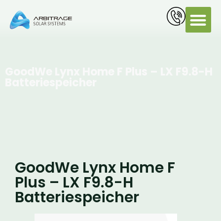
PV Servi
GoodWe Lynx Home F Plus – LX F9.8-H
Batteriespeicher
GoodWe Lynx Home F
Plus – LX F9.8-H
Batteriespeicher