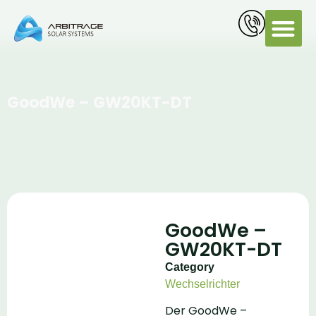
PV Servi
GoodWe – GW20KT-DT
GoodWe –
GW20KT-DT
Category
Wechselrichter
Der GoodWe –