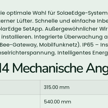
 die optimale Wahl für SolaeEdge-Syste
erner Lüfter. Schnelle und einfache In
olarEdge SetApp. Außergewöhnlicher Wir
 zu installieren. Integrierte Überwachun
gBee-Gateway, Mobilfunknetz). IP65 – In
selrichterspannung. Intelligentes En
 Mechanische An
315.00 mm
540.00 mm