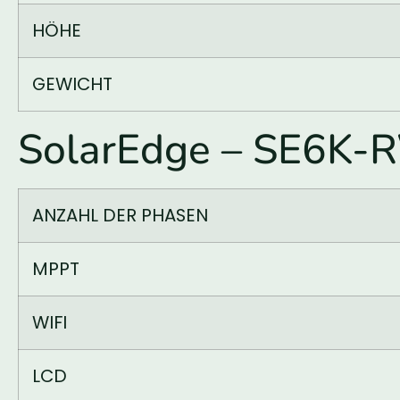
HÖHE
GEWICHT
SolarEdge – SE6K-
ANZAHL DER PHASEN
MPPT
WIFI
LCD