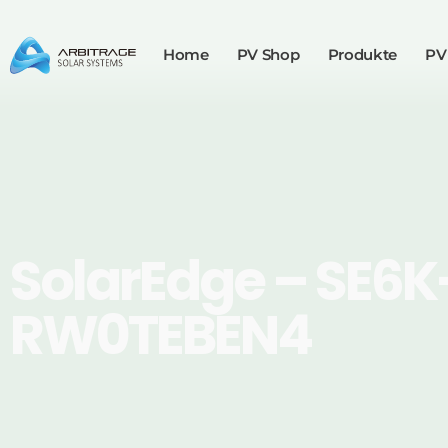
Home
PV Shop
Produkte
PV
SolarEdge – SE6K
RW0TEBEN4