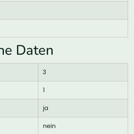
he Daten
3
1
ja
nein