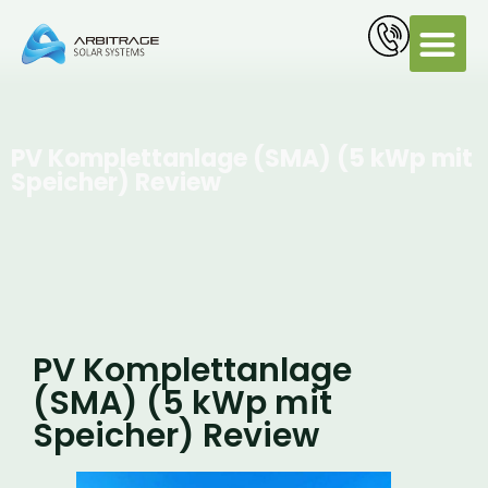
PV Servi
PV Komplettanlage (SMA) (5 kWp mit
Speicher) Review
PV Komplettanlage
(SMA) (5 kWp mit
Speicher) Review