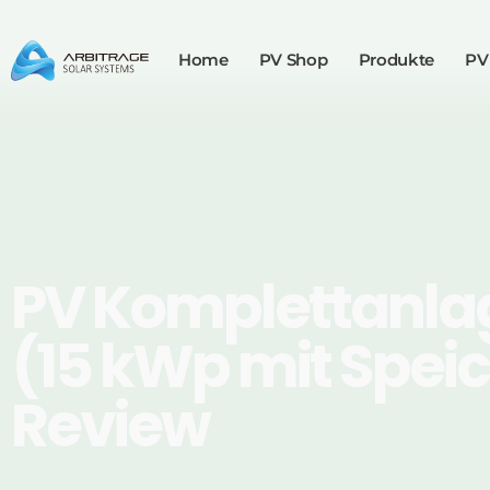
Home
PV Shop
Produkte
PV
PV Komplettanlag
(15 kWp mit Spei
Review