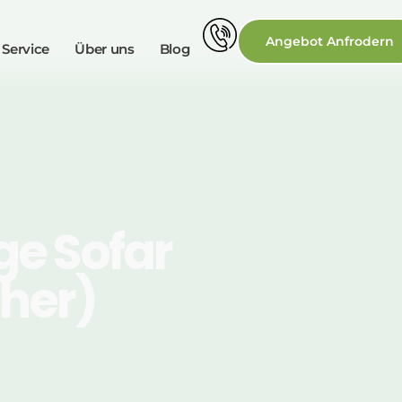
Angebot Anfrodern
 Service
Über uns
Blog
e Sofar
cher)