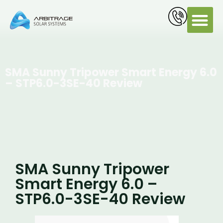
PV Servi
SMA Sunny Tripower Smart Energy 6.0
– STP6.0-3SE-40 Review
SMA Sunny Tripower
Smart Energy 6.0 –
STP6.0-3SE-40 Review