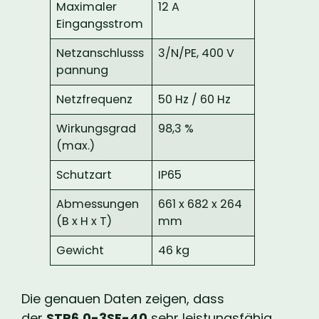
Maximaler
12 A
Eingangsstrom
Netzanschlusss
3/N/PE, 400 V
pannung
Netzfrequenz
50 Hz / 60 Hz
Wirkungsgrad
98,3 %
(max.)
Schutzart
IP65
Abmessungen
661 x 682 x 264
(B x H x T)
mm
Gewicht
46 kg
Die genauen Daten zeigen, dass
der
STP6.0-3SE-40
sehr leistungsfähig