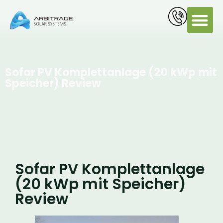
PV Servi
Sofar PV Komplettanlage (20 kWp mit
Speicher) Review
Sofar PV Komplettanlage
(20 kWp mit Speicher)
Review