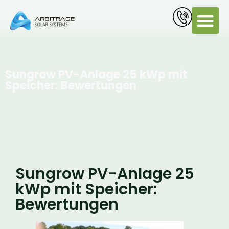
PV Servi
Sungrow PV-Anlage 25 kWp mit
Speicher: Bewertungen
Sungrow PV-Anlage 25
kWp mit Speicher:
Bewertungen